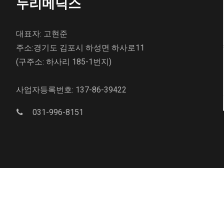
누리메딕스
대표자: 고현준
주소:경기도 김포시 하성면 하사로11
(구주소: 하사리 185-1번지)
사업자등록번호: 137-86-39422
031-996-8151