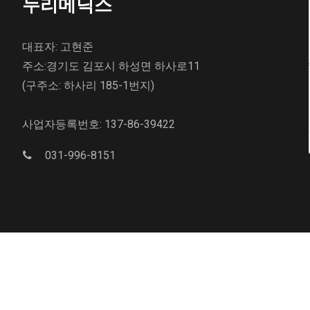
누리메딕스
대표자: 고현준
주소:경기도 김포시 하성면 하사로11
(구주소: 하사리 185-1번지)
사업자등록번호: 137-86-39422
031-996-8151