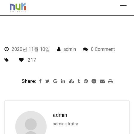
S
k
i
p
t
o
2020년 11월 10일
admin
0 Comment
c
o
217
n
t
Share:
e
n
t
admin
administrator