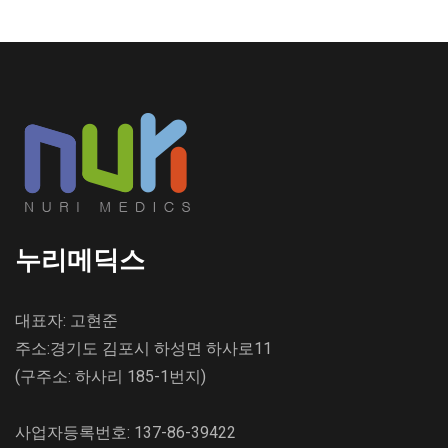
누리메딕스
대표자: 고현준
주소:경기도 김포시 하성면 하사로11
(구주소: 하사리 185-1번지)
사업자등록번호: 137-86-39422