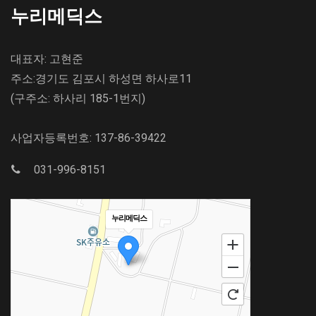
누리메딕스
대표자: 고현준
주소:경기도 김포시 하성면 하사로11
(구주소: 하사리 185-1번지)
사업자등록번호: 137-86-39422
031-996-8151
누리메딕스