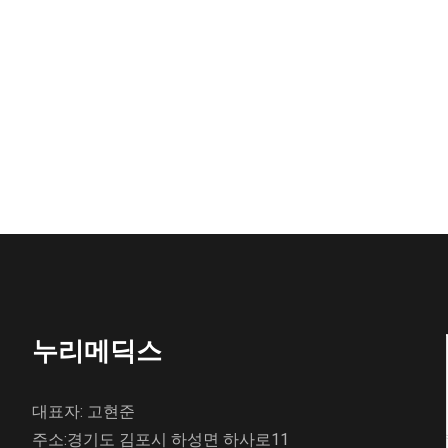
누리메딕스
대표자: 고현준
주소:경기도 김포시 하성면 하사로11