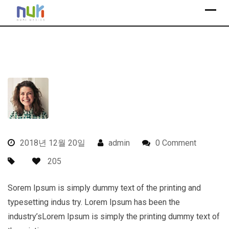
S
k
i
p
t
o
c
o
n
t
e
2018년 12월 20일
admin
0 Comment
n
205
t
Sorem Ipsum is simply dummy text of the printing and
typesetting indus try. Lorem Ipsum has been the
industry’sLorem Ipsum is simply the printing dummy text of