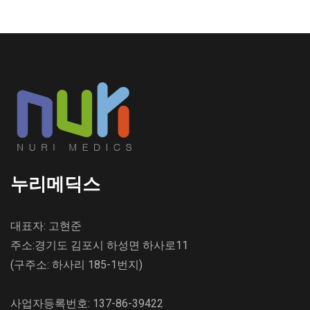
누리메딕스
대표자: 고현준
주소:경기도 김포시 하성면 하사로11
(구주소: 하사리 185-1번지)
사업자등록번호: 137-86-39422