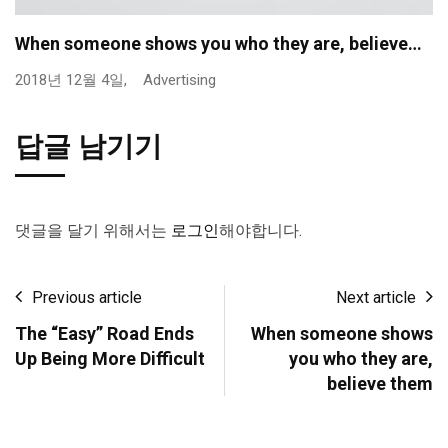
When someone shows you who they are, believe…
2018년 12월 4일,
Advertising
답글 남기기
댓글을 달기 위해서는
로그인
해야합니다.
Previous article
Next article
The “Easy” Road Ends
When someone shows
Up Being More Difficult
you who they are,
believe them