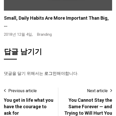
Small, Daily Habits Are More Important Than Big,
…
2018년 12월 4일,
Branding
답글 남기기
댓글을 달기 위해서는
로그인
해야합니다.
Previous article
Next article
You get in life what you
You Cannot Stay the
have the courage to
Same Forever — and
ask for
Trying to Will Hurt You