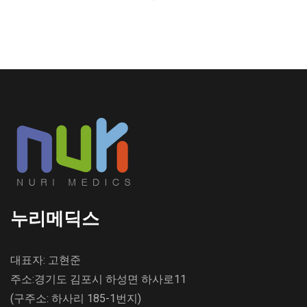
누리메딕스
대표자: 고현준
주소:경기도 김포시 하성면 하사로11
(구주소: 하사리 185-1번지)