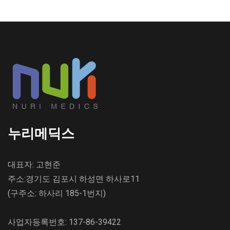
누리메딕스
대표자: 고현준
주소:경기도 김포시 하성면 하사로11
(구주소: 하사리 185-1번지)
사업자등록번호: 137-86-39422