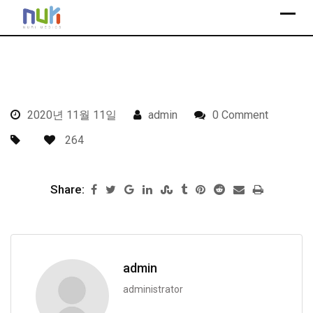
S
k
i
p
t
o
2020년 11월 11일
admin
0 Comment
c
o
264
n
t
Share:
e
n
t
admin
administrator