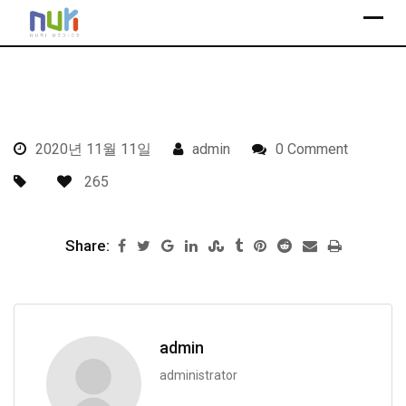
S
k
i
p
t
o
2020년 11월 11일
admin
0 Comment
c
o
265
n
t
Share:
e
n
t
admin
administrator