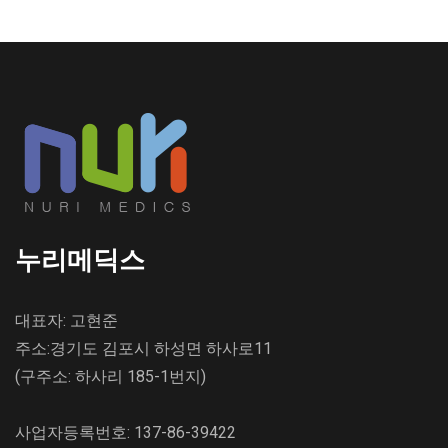
누리메딕스
대표자: 고현준
주소:경기도 김포시 하성면 하사로11
(구주소: 하사리 185-1번지)
사업자등록번호: 137-86-39422