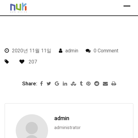
S
k
i
p
t
o
2020년 11월 11일
admin
0 Comment
c
o
207
n
t
Share:
e
n
t
admin
administrator