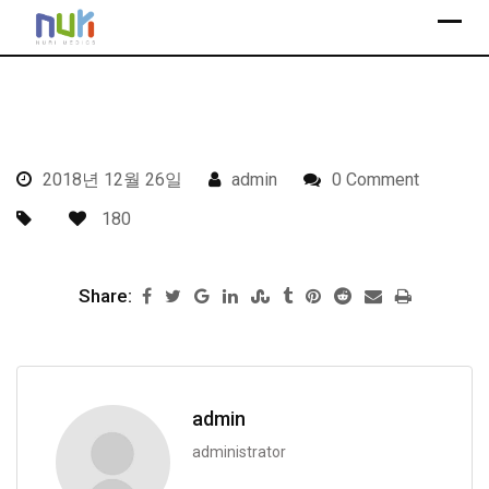
S
k
i
p
t
o
2018년 12월 26일
admin
0 Comment
c
o
180
n
t
Share:
e
n
t
admin
administrator