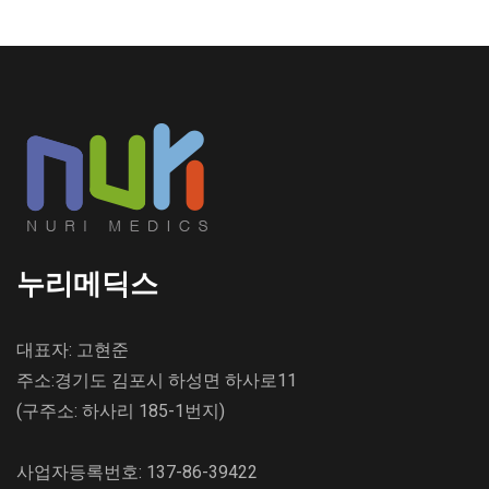
누리메딕스
대표자: 고현준
주소:경기도 김포시 하성면 하사로11
(구주소: 하사리 185-1번지)
사업자등록번호: 137-86-39422