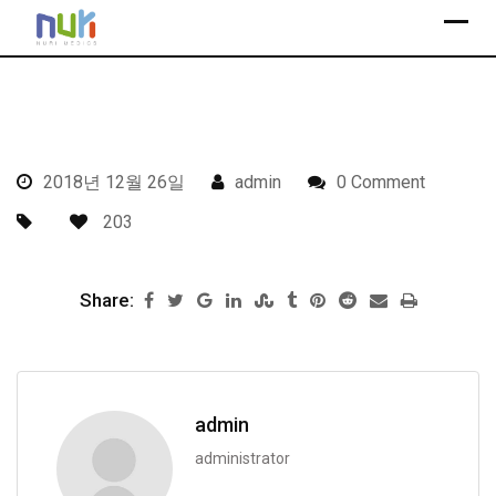
S
k
i
p
t
o
2018년 12월 26일
admin
0 Comment
c
o
203
n
t
Share:
e
n
t
admin
administrator