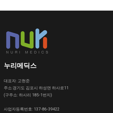
누리메딕스
대표자: 고현준
주소:경기도 김포시 하성면 하사로11
(구주소: 하사리 185-1번지)
사업자등록번호: 137-86-39422