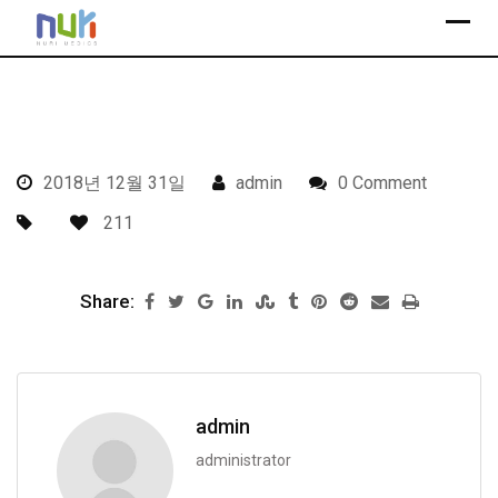
S
k
i
p
t
o
2018년 12월 31일
admin
0 Comment
c
o
211
n
t
Share:
e
n
t
admin
administrator