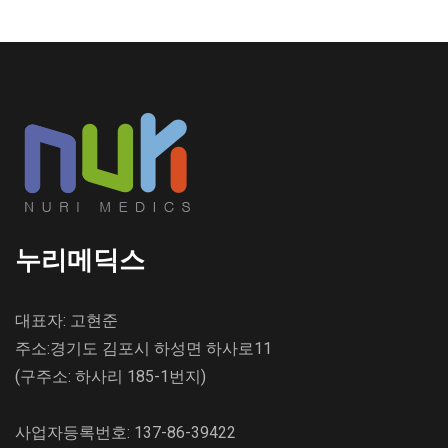
누리메딕스
대표자: 고현준
주소:경기도 김포시 하성면 하사로11
(구주소: 하사리 185-1번지)
사업자등록번호: 137-86-39422