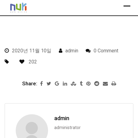
S
k
i
p
t
o
2020년 11월 10일
admin
0 Comment
c
o
202
n
t
Share:
e
n
t
admin
administrator