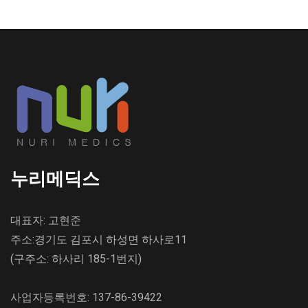
누리메딕스
대표자: 고현준
주소:경기도 김포시 하성면 하사로11
(구주소: 하사리 185-1번지)
사업자등록번호: 137-86-39422