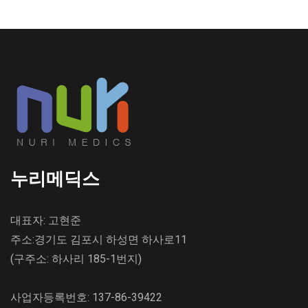
누리메딕스
대표자: 고현준
주소:경기도 김포시 하성면 하사로11
(구주소: 하사리 185-1번지)
사업자등록번호: 137-86-39422