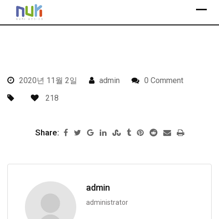
S
k
i
p
t
o
2020년 11월 2일
admin
0 Comment
c
o
218
n
t
Share:
e
n
t
admin
administrator