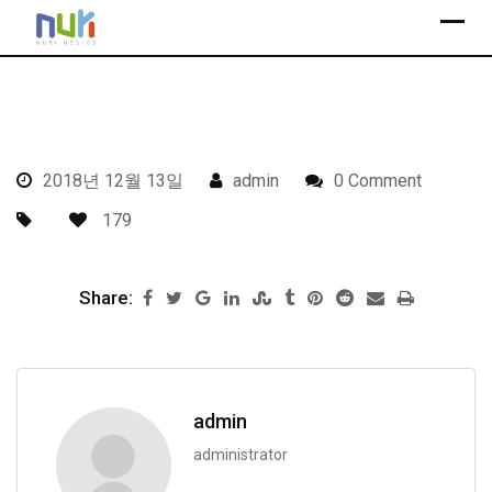
S
k
i
p
t
o
2018년 12월 13일
admin
0 Comment
c
o
179
n
t
Share:
e
n
t
admin
administrator