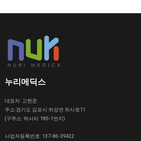
누리메딕스
대표자: 고현준
주소:경기도 김포시 하성면 하사로11
(구주소: 하사리 185-1번지)
사업자등록번호: 137-86-39422