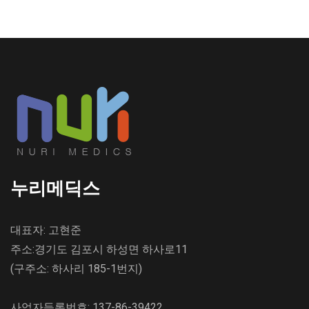
누리메딕스
대표자: 고현준
주소:경기도 김포시 하성면 하사로11
(구주소: 하사리 185-1번지)
사업자등록번호: 137-86-39422