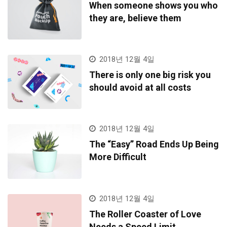
When someone shows you who
they are, believe them
2018년 12월 4일
There is only one big risk you
should avoid at all costs
2018년 12월 4일
The “Easy” Road Ends Up Being
More Difficult
2018년 12월 4일
The Roller Coaster of Love
Needs a Speed Limit