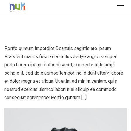
S
k
i
p
t
o
Portfo quntum imperdiet Deartuis sagittis are ipsum
c
Praesent mauris fusce nec tellus sedye augue semper
o
n
porta.Lorem ipsum dolor sit amet, consectetu de adipi
t
scing elit, sed do eiusmod tempor inci didunt uttery labore
e
et dolor magna et aliqua. Ut enim ad minim veniam, quis
n
nostrud exercita ulamco labori nisi aliquip ea commodo
t
consequat eprehender.Portfo quntum […]